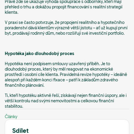
Právě zde se ukazuje výhoda spolupráce s odborníky, kteří mají
přehled o trhu a dokážou propojit financování s realitní strategií
klienta.
V praxi se často potvrzuje, že propojení realitního a hypotečního
poradenství dává klientům výrazně větší jistotu – ať už kupují první
byt, prodávají rodinný dům, nebo rozšiřují své investiční portfolio.
Hypotéka jako dlouhodobý proces
Hypotéka není podpisem smlouvy uzavřený příběh. Je to
dlouhodobý proces, který by měl reagovat na ekonomické
prostředí i osobní cíle klienta. Pravidelná revize hypotéky – ideálně
alespoň při každém konci fixace – patří k základům zdravého
finančního plánování.
Ti, kteří hypotéku aktivně řeší, získávají nejen finanční úspory, ale i
větší kontrolu nad svými nemovitostmi a celkovou finanční
stabilitou.
Články
Sdílet