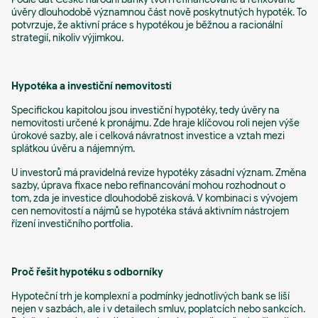
úvěry dlouhodobě významnou část nově poskytnutých hypoték. To
potvrzuje, že aktivní práce s hypotékou je běžnou a racionální
strategií, nikoliv výjimkou.
Hypotéka a investiční nemovitosti
Specifickou kapitolou jsou investiční hypotéky, tedy úvěry na
nemovitosti určené k pronájmu. Zde hraje klíčovou roli nejen výše
úrokové sazby, ale i celková návratnost investice a vztah mezi
splátkou úvěru a nájemným.
U investorů má pravidelná revize hypotéky zásadní význam. Změna
sazby, úprava fixace nebo refinancování mohou rozhodnout o
tom, zda je investice dlouhodobě zisková. V kombinaci s vývojem
cen nemovitostí a nájmů se hypotéka stává aktivním nástrojem
řízení investičního portfolia.
Proč řešit hypotéku s odborníky
Hypoteční trh je komplexní a podmínky jednotlivých bank se liší
nejen v sazbách, ale i v detailech smluv, poplatcích nebo sankcích.