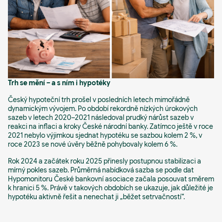
Trh se mění – a s ním i hypotéky
Český hypoteční trh prošel v posledních letech mimořádně
dynamickým vývojem. Po období rekordně nízkých úrokových
sazeb v letech 2020–2021 následoval prudký nárůst sazeb v
reakci na inflaci a kroky České národní banky. Zatímco ještě v roce
2021 nebylo výjimkou sjednat hypotéku se sazbou kolem 2 %, v
roce 2023 se nové úvěry běžně pohybovaly kolem 6 %.
Rok 2024 a začátek roku 2025 přinesly postupnou stabilizaci a
mírný pokles sazeb. Průměrná nabídková sazba se podle dat
Hypomonitoru České bankovní asociace začala posouvat směrem
k hranici 5 %. Právě v takových obdobích se ukazuje, jak důležité je
hypotéku aktivně řešit a nenechat ji „běžet setrvačností“.