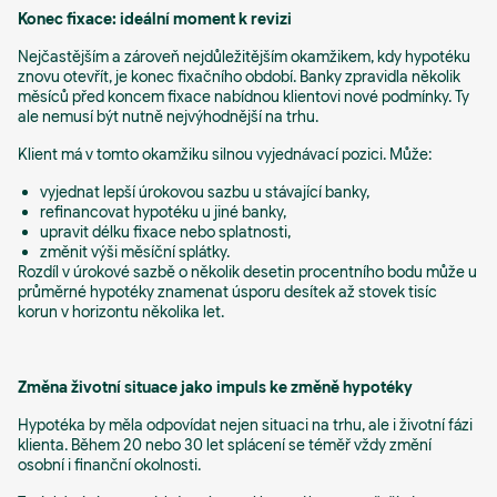
Konec fixace: ideální moment k revizi
Nejčastějším a zároveň nejdůležitějším okamžikem, kdy hypotéku
znovu otevřít, je konec fixačního období. Banky zpravidla několik
měsíců před koncem fixace nabídnou klientovi nové podmínky. Ty
ale nemusí být nutně nejvýhodnější na trhu.
Klient má v tomto okamžiku silnou vyjednávací pozici. Může:
vyjednat lepší úrokovou sazbu u stávající banky,
refinancovat hypotéku u jiné banky,
upravit délku fixace nebo splatnosti,
změnit výši měsíční splátky.
Rozdíl v úrokové sazbě o několik desetin procentního bodu může u
průměrné hypotéky znamenat úsporu desítek až stovek tisíc
korun v horizontu několika let.
Změna životní situace jako impuls ke změně hypotéky
Hypotéka by měla odpovídat nejen situaci na trhu, ale i životní fázi
klienta. Během 20 nebo 30 let splácení se téměř vždy změní
osobní i finanční okolnosti.