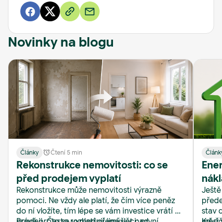
Novinky na blogu
Články
Čtení 5 min
Článk
Rekonstrukce nemovitosti: co se
Ener
před prodejem vyplatí
nákl
Rekonstrukce může nemovitosti výrazně
Ještě
Real
pomoci. Ne vždy ale platí, že čím více peněz
přede
do ní vložíte, tím lépe se vám investice vrátí při
stav 
prodeji. Často rozhodují jiné věci: první
Právě proto se vyplatí přemýšlet nad
měsíč
Když 