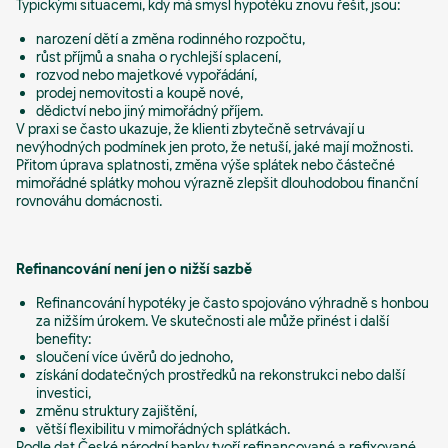
Typickými situacemi, kdy má smysl hypotéku znovu řešit, jsou:
narození dětí a změna rodinného rozpočtu,
růst příjmů a snaha o rychlejší splacení,
rozvod nebo majetkové vypořádání,
prodej nemovitosti a koupě nové,
dědictví nebo jiný mimořádný příjem.
V praxi se často ukazuje, že klienti zbytečně setrvávají u
nevýhodných podmínek jen proto, že netuší, jaké mají možnosti.
Přitom úprava splatnosti, změna výše splátek nebo částečné
mimořádné splátky mohou výrazně zlepšit dlouhodobou finanční
rovnováhu domácnosti.
Refinancování není jen o nižší sazbě
Refinancování hypotéky je často spojováno výhradně s honbou
za nižším úrokem. Ve skutečnosti ale může přinést i další
benefity:
sloučení více úvěrů do jednoho,
získání dodatečných prostředků na rekonstrukci nebo další
investici,
změnu struktury zajištění,
větší flexibilitu v mimořádných splátkách.
Podle dat České národní banky tvoří refinancované a refixované