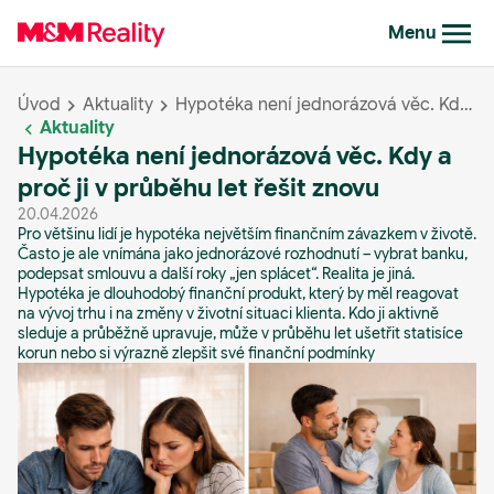
Menu
Úvod
Aktuality
Hypotéka není jednorázová věc. Kdy a proč ji v průběhu let řešit znovu
Aktuality
Hypotéka není jednorázová věc. Kdy a
proč ji v průběhu let řešit znovu
20.04.2026
Pro většinu lidí je hypotéka největším finančním závazkem v životě.
Často je ale vnímána jako jednorázové rozhodnutí – vybrat banku,
podepsat smlouvu a další roky „jen splácet“. Realita je jiná.
Hypotéka je dlouhodobý finanční produkt, který by měl reagovat
na vývoj trhu i na změny v životní situaci klienta. Kdo ji aktivně
sleduje a průběžně upravuje, může v průběhu let ušetřit statisíce
korun nebo si výrazně zlepšit své finanční podmínky