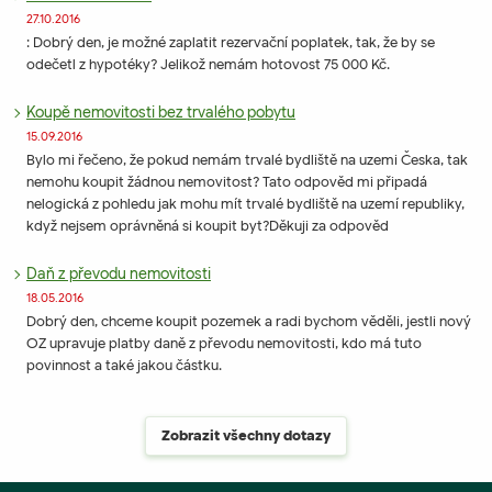
27.10.2016
: Dobrý den, je možné zaplatit rezervační poplatek, tak, že by se
odečetl z hypotéky? Jelikož nemám hotovost 75 000 Kč.
Koupě nemovitosti bez trvalého pobytu
15.09.2016
Bylo mi řečeno, že pokud nemám trvalé bydliště na uzemi Česka, tak
nemohu koupit žádnou nemovitost? Tato odpověd mi připadá
nelogická z pohledu jak mohu mít trvalé bydliště na uzemí republiky,
když nejsem oprávněná si koupit byt?Děkuji za odpověd
Daň z převodu nemovitosti
18.05.2016
Dobrý den, chceme koupit pozemek a radi bychom věděli, jestli nový
OZ upravuje platby daně z převodu nemovitosti, kdo má tuto
povinnost a také jakou částku.
Zobrazit všechny dotazy